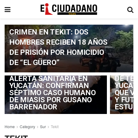
CRIMEN EN TEKIT: DOS
HOMBRES RECIBEN 18 AÑOS
DE PRISIÓN POR HOMICIDIO
DE “EL GÜERO”
ALERTA SANITARIA EN
DE TE
YUCATÁN: CONFIRMAN
YUCAT
SÉPTIMO CASO HUMANO
QUE V
DE MIASIS POR GUSANO
Y FUT
BARRENADOR
ESTUD
Home
Category
Sur
Tekit