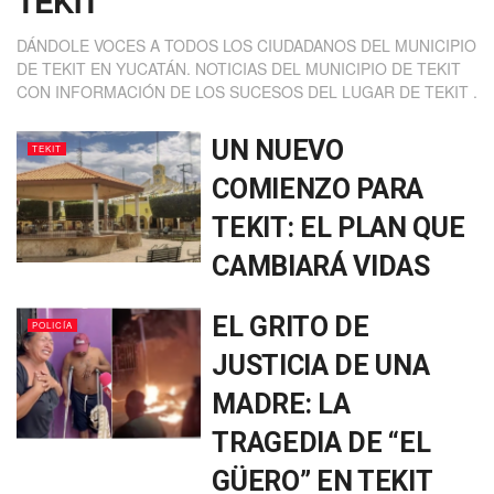
TEKIT
DÁNDOLE VOCES A TODOS LOS CIUDADANOS DEL MUNICIPIO
DE TEKIT EN YUCATÁN. NOTICIAS DEL MUNICIPIO DE TEKIT
CON INFORMACIÓN DE LOS SUCESOS DEL LUGAR DE TEKIT .
UN NUEVO
TEKIT
COMIENZO PARA
TEKIT: EL PLAN QUE
CAMBIARÁ VIDAS
EL GRITO DE
POLICÍA
JUSTICIA DE UNA
MADRE: LA
TRAGEDIA DE “EL
GÜERO” EN TEKIT