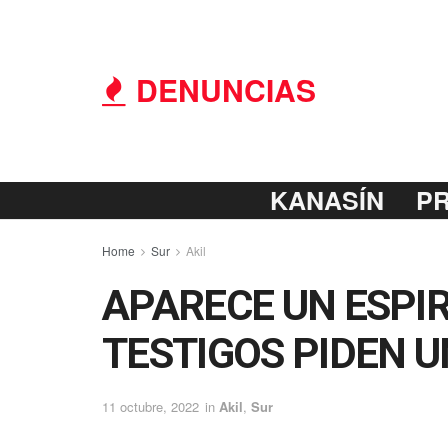
DENUNCIAS
KANASÍN
P
Home
Sur
Akil
APARECE UN ESPIR
TESTIGOS PIDEN U
11 octubre, 2022
in
Akil
,
Sur