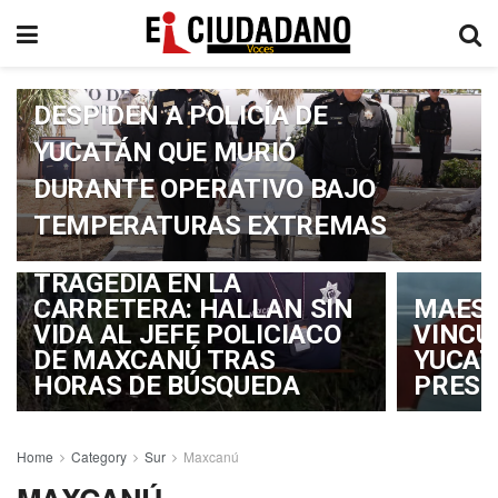
ENTRE SIRENAS Y HONORES:
DESPIDEN A POLICÍA DE
YUCATÁN QUE MURIÓ
DURANTE OPERATIVO BAJO
TEMPERATURAS EXTREMAS
TRAGEDIA EN LA
CARRETERA: HALLAN SIN
MAEST
VIDA AL JEFE POLICIACO
VINCU
DE MAXCANÚ TRAS
YUCAT
HORAS DE BÚSQUEDA
PRESU
Home
Category
Sur
Maxcanú