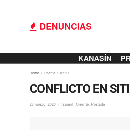
DENUNCIAS
KANASÍN
P
Home
Oriente
Izamal
CONFLICTO EN SIT
23 marzo, 2023
in
Izamal
,
Oriente
,
Portada