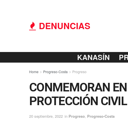
DENUNCIAS
KANASÍN
P
Home
Progreso-Costa
Progreso
CONMEMORAN EN E
PROTECCIÓN CIVIL
20 septiembre, 2022
in
Progreso
,
Progreso-Costa