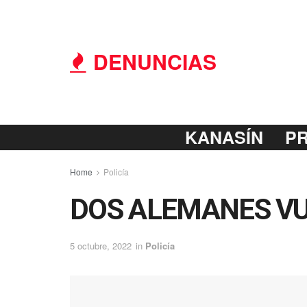
DENUNCIAS
KANASÍN
P
Home
Policía
DOS ALEMANES VU
5 octubre, 2022
in
Policía