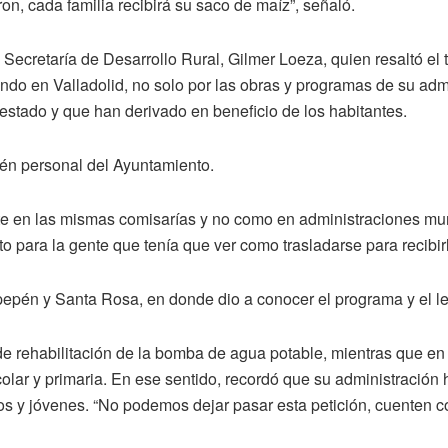
on, cada familia recibirá su saco de maíz”, señaló.
 Secretaría de Desarrollo Rural, Gilmer Loeza, quien resaltó el
iendo en Valladolid, no solo por las obras y programas de su adm
estado y que han derivado en beneficio de los habitantes.
ién personal del Ayuntamiento.
te en las mismas comisarías y no como en administraciones mun
o para la gente que tenía que ver como trasladarse para recibir
pepén y Santa Rosa, en donde dio a conocer el programa y el l
 rehabilitación de la bomba de agua potable, mientras que en
lar y primaria. En ese sentido, recordó que su administración ha
s y jóvenes. “No podemos dejar pasar esta petición, cuenten con