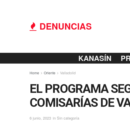
DENUNCIAS
KANASÍN
P
Home
Oriente
Valladolid
EL PROGRAMA SEG
COMISARÍAS DE V
6 junio, 2023
in
Sin categoría