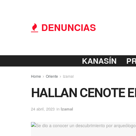
DENUNCIAS
KANASÍN
P
Home
Oriente
Izamal
HALLAN CENOTE E
24 abril, 2023
in
Izamal