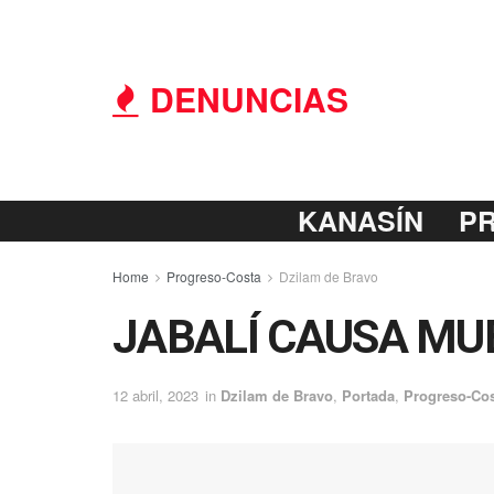
DENUNCIAS
KANASÍN
P
Home
Progreso-Costa
Dzilam de Bravo
JABALÍ CAUSA MU
12 abril, 2023
in
Dzilam de Bravo
,
Portada
,
Progreso-Co