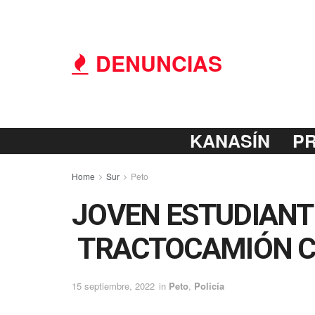
DENUNCIAS
KANASÍN
P
Home
Sur
Peto
JOVEN ESTUDIANT
TRACTOCAMIÓN CU
15 septiembre, 2022
in
Peto
,
Policía