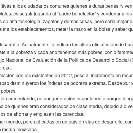
tivas a los ciudadanos comunes quienes a duras penas “viven al
les, es seguir jugando al “padre benefactor” y condenar a los c
s de alta tecnología, zapatos y demás cosas, pero sería mejor es
r a los establecimientos, meter la mano en la bolsa y saber que
desarrollo. Actualmente, lo indican las cifras oficiales desde 
e a la pobreza y cada año tenemos más pobres, con diferentes 
o Nacional de Evaluación de la Política de Desarrollo Social (C
breza.
lación con los existentes en 2012, pese al incremento en recu
lapso disminuyeron los índices de pobreza extrema. Desde 2012
 pobres.
 ido aumentando, no por generación espontánea o porque tenga
s de quienes eran considerados de clase media, debido a diver
dos de ahorrar y empiezan las carencias.
er mundo, pero aplicadas en un país en vías de desarrollo, com
ase media mexicana.