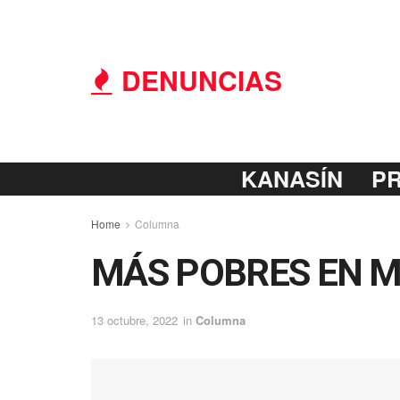
DENUNCIAS
KANASÍN
P
Home
Columna
MÁS POBRES EN 
13 octubre, 2022
in
Columna