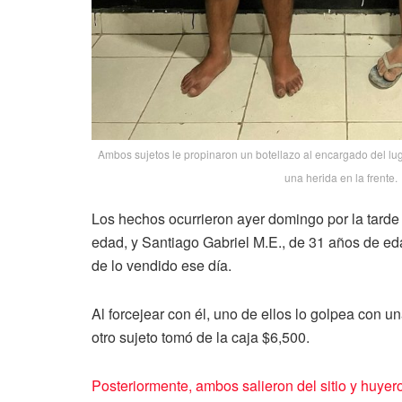
Ambos sujetos le propinaron un botellazo al encargado del lu
una herida en la frente.
Los hechos ocurrieron ayer domingo por la tarde
edad, y Santiago Gabriel M.E., de 31 años de eda
de lo vendido ese día.
Al forcejear con él, uno de ellos lo golpea con 
otro sujeto tomó de la caja $6,500.
Posteriormente, ambos salieron del sitio y huyer