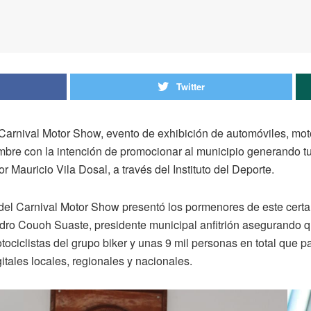
Twitter
Carnival Motor Show, evento de exhibición de automóviles, moto
embre con la intención de promocionar al municipio generando t
Mauricio Vila Dosal, a través del Instituto del Deporte.
r del Carnival Motor Show presentó los pormenores de este cer
Pedro Couoh Suaste, presidente municipal anfitrión asegurando q
ciclistas del grupo biker y unas 9 mil personas en total que par
itales locales, regionales y nacionales.