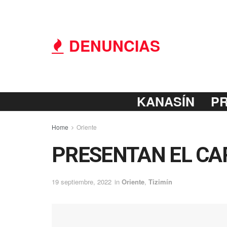
DENUNCIAS
KANASÍN
P
Home
Oriente
PRESENTAN EL CA
19 septiembre, 2022
in
Oriente
,
Tizimín