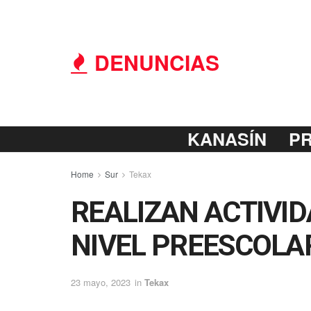
DENUNCIAS
KANASÍN
P
Home
Sur
Tekax
REALIZAN ACTIVID
NIVEL PREESCOLA
23 mayo, 2023
in
Tekax