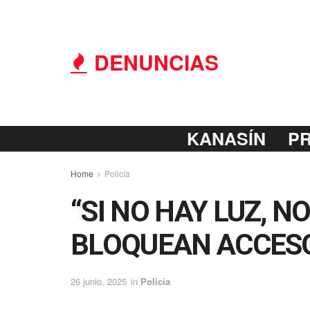
DENUNCIAS
KANASÍN
P
Home
Policía
“SI NO HAY LUZ, 
BLOQUEAN ACCESO 
26 junio, 2025
in
Policía