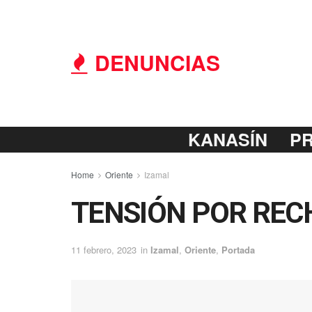
DENUNCIAS
KANASÍN
P
Home
Oriente
Izamal
TENSIÓN POR REC
11 febrero, 2023
in
Izamal
,
Oriente
,
Portada